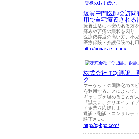
遠賀中間医師会訪問
用で自宅療養される
療養生活に不安のある方
痛みや苦痛の緩和を図り
医療依存度の高い方、小
医療保険・介護保険の利
http://onnaka-st.com/
株式会社 TQ:通訳
グ
マーケットの国際化のス
を利用することによって
ギャップを埋めることが
「誠実に、クリエイティ
く企業を応援します。
通訳・翻訳・コンサルティ
談下さい。
http://tq-bpo.com/