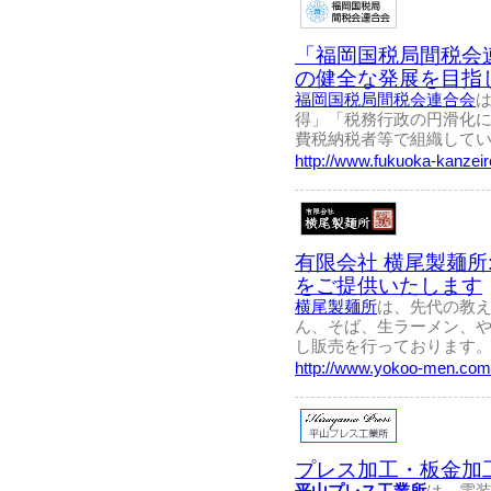
「福岡国税局間税会
の健全な発展を目指
福岡国税局間税会連合会
得」「税務行政の円滑化
費税納税者等で組織して
http://www.fukuoka-kanzeire
有限会社 横尾製麺
をご提供いたします
横尾製麺所
は、先代の教
ん、そば、生ラーメン、
し販売を行っております
http://www.yokoo-men.com
プレス加工・板金加
平山プレス工業所
は、電