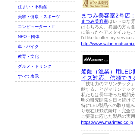
住まい・不動産
まつみ美容室2号店：Beautic
美容・健康・スポーツ
まつみ美容室
はレトロな
コンピューター・IT
はもちろん、異国の方も
に沿ったヘアスタイルを
NPO・団体
I'd like to offer my services
http://www.salon-matsumi.
車・バイク
教育・文化
グルメ・ドリンク
船舶（漁業）用LE
すべて表示
イズ対応、信頼でき
「技術力のマリンテック
献することがマリンテッ
私たちは長年培った船舶
明の研究開発を日々続け
特にLED製品への取り組
り現在LED航海灯・完全
ご要望に応じた製品の実
https://www.marintec.co.jp