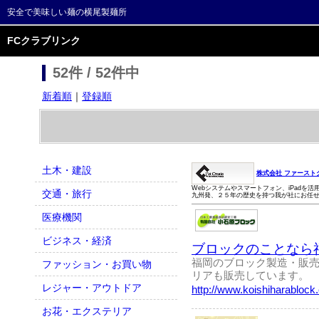
安全で美味しい麺の横尾製麺所
FCクラブリンク
52件 / 52件中
新着順
｜
登録順
土木・建設
株式会社 ファースト
Webシステムやスマートフォン、iPadを
交通・旅行
九州発、２５年の歴史を持つ我が社にお任
医療機関
ビジネス・経済
ブロックのことなら
福岡のブロック製造・販売
ファッション・お買い物
リアも販売しています。
レジャー・アウトドア
http://www.koishiharablock
お花・エクステリア