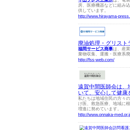
房、医療機器などに組み
供しています。
http://www.hirayama-press.
廃油処理・グリスト
福岡サービス商事
は、産
棄物収集、運搬・医療系
http://fss-web.com/
遠賀中間医師会は、
いて、安心して健康
私たちは地域住民の方々
け医、救急医療、地域に
増進に努めています。
http://www.onnaka-med.or.j