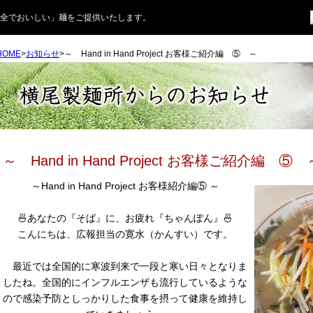
安全でおいしい」麺をご提供いたします。
HOME
>
お知らせ
>～ Hand in Hand Project お客様ご紹介編 ⑤ ～
～ Hand in Hand Project お客様ご紹介編 ⑤ 
～Hand in Hand Project お客様紹介編⑤ ～
🍜あなたの『そば』に、お疲れ『ちゃんぽん』🍜
こんにちは、広報担当の寛水（かんすい）です。
最近では全国的に寒波到来で一段と寒い日々となりま
したね。全国的にインフルエンザも流行しているような
ので感染予防としっかりした食事を摂って健康を維持し