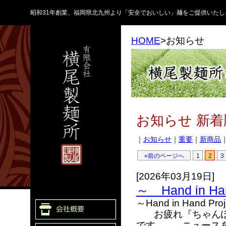
昭和31年創業、福岡県北九州より「安全でおいしい」麺をご提供いたし
HOME
>お知らせ
お知らせ 新
｜
お知らせ
｜
重要
｜
新商品
«前のページへ
1
2
3
[2026年03月19日]
～ Hand in 
～Hand in Han
お疲れ『ちゃんぽん
です。 ニュースを