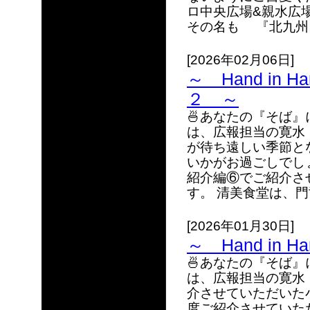
ロ中央広場&親水広
その名も 『北九州ラ
[2026年02月06日]
～ Hand in H
２ ～
🍜あなたの『そば
は、広報担当の寛水
が待ち遠しい季節と
いかがお過ごしでし
紹介編⑥でご紹介さ
す。 清美食堂は、門
[2026年01月30日]
～ Hand in 
🍜あなたの『そば
は、広報担当の寛水
介させていただいた
度ご紹介させていた