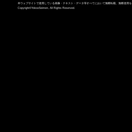
〒806-0049 福岡県北九州市八幡西区穴生4丁目6－6 電話
本ウェブサイトで使用している画像・テキスト・データ等すべてにおいて無断転載、無断使用を
Copyright©YokooSeimen, All Rights Reserved.
093-642-6626（代表）