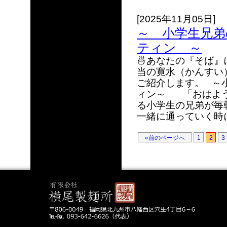
[2025年11月05日]
～ 小学生兄弟
ティン ～
🍜あなたの『そば』
当の寛水（かんすい
ご紹介します。 ～
ィン～ 「おはよう
る小学生の兄弟が毎
一緒に通っていく時に
«前のページへ
1
2
3